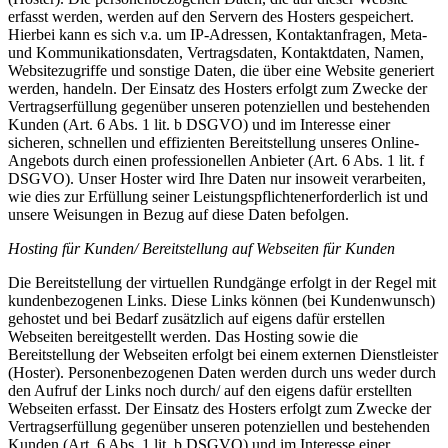
erfasst werden, werden auf den Servern des Hosters gespeichert.
Hierbei kann es sich v.a. um IP-Adressen, Kontaktanfragen, Meta-
und Kommunikationsdaten, Vertragsdaten, Kontaktdaten, Namen,
Websitezugriffe und sonstige Daten, die über eine Website generiert
werden, handeln. Der Einsatz des Hosters erfolgt zum Zwecke der
Vertragserfüllung gegenüber unseren potenziellen und bestehenden
Kunden (Art. 6 Abs. 1 lit. b DSGVO) und im Interesse einer
sicheren, schnellen und effizienten Bereitstellung unseres Online-
Angebots durch einen professionellen Anbieter (Art. 6 Abs. 1 lit. f
DSGVO). Unser Hoster wird Ihre Daten nur insoweit verarbeiten,
wie dies zur Erfüllung seiner Leistungspflichtenerforderlich ist und
unsere Weisungen in Bezug auf diese Daten befolgen.
Hosting für Kunden/ Bereitstellung auf Webseiten für Kunden
Die Bereitstellung der virtuellen Rundgänge erfolgt in der Regel mit
kundenbezogenen Links. Diese Links können (bei Kundenwunsch)
gehostet und bei Bedarf zusätzlich auf eigens dafür erstellen
Webseiten bereitgestellt werden. Das Hosting sowie die
Bereitstellung der Webseiten erfolgt bei einem externen Dienstleister
(Hoster). Personenbezogenen Daten werden durch uns weder durch
den Aufruf der Links noch durch/ auf den eigens dafür erstellten
Webseiten erfasst. Der Einsatz des Hosters erfolgt zum Zwecke der
Vertragserfüllung gegenüber unseren potenziellen und bestehenden
Kunden (Art. 6 Abs. 1 lit. b DSGVO) und im Interesse einer