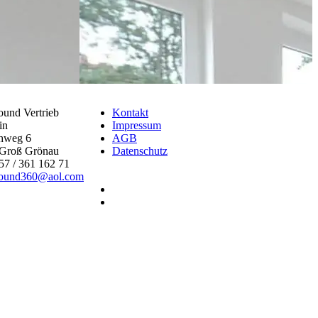
ound Vertrieb
Kontakt
in
Impressum
hweg 6
AGB
Groß Grönau
Datenschutz
57 / 361 162 71
round360@aol.com