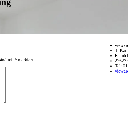
ing
viewar
T. Kärl
Kranic
sind mit
*
markiert
23627 
Tel: 01
viewa